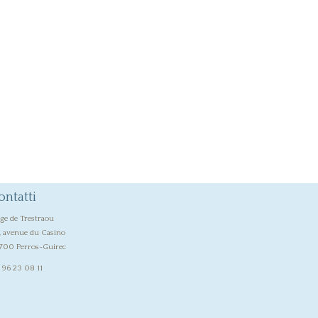
ontatti
age de Trestraou
, avenue du Casino
700 Perros-Guirec
 96 23 08 11