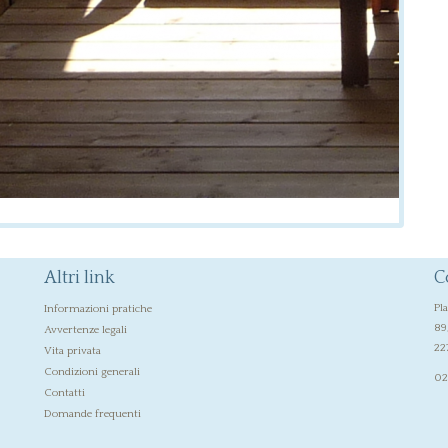
Altri link
C
Pl
Informazioni pratiche
89
Avvertenze legali
22
Vita privata
Condizioni generali
02
Contatti
Domande frequenti