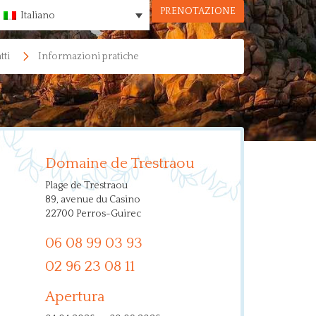
PRENOTAZIONE
Italiano
tti
Informazioni pratiche
Domaine de Trestraou
Plage de Trestraou
89, avenue du Casino
22700 Perros-Guirec
06 08 99 03 93
02 96 23 08 11
Apertura