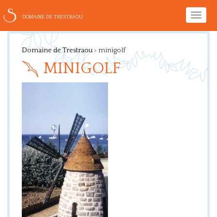
Toggle
DOMAINE DE TRESTRAOU
naviga
Domaine de Trestraou
>
minigolf
MINIGOLF