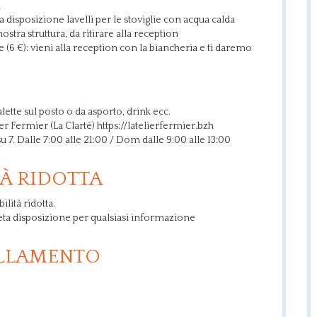
à
 a disposizione lavelli per le stoviglie con acqua calda
nostra struttura, da ritirare alla reception
ce (6 €): vieni alla reception con la biancheria e ti daremo
ette sul posto o da asporto, drink ecc.
er Fermier (La Clarté) https://latelierfermier.bzh
su 7. Dalle 7:00 alle 21:00 / Dom dalle 9:00 alle 13:00
À RIDOTTA
lità ridotta.
eta disposizione per qualsiasi informazione
ULLAMENTO