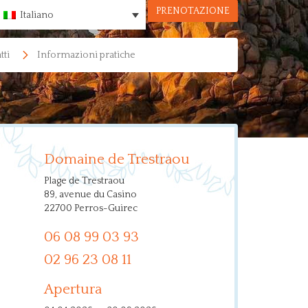
PRENOTAZIONE
Italiano
tti
Informazioni pratiche
Domaine de Trestraou
Plage de Trestraou
89, avenue du Casino
22700 Perros-Guirec
06 08 99 03 93
02 96 23 08 11
Apertura