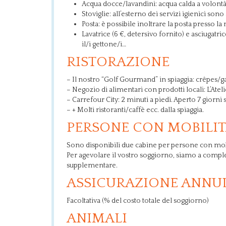
Acqua docce/lavandini: acqua calda a volont
Stoviglie: all’esterno dei servizi igienici sono
Posta: è possibile inoltrare la posta presso la 
Lavatrice (6 €, detersivo fornito) e asciugatri
il/i gettone/i…
RISTORAZIONE
– Il nostro “Golf Gourmand” in spiaggia: crêpes/gal
– Negozio di alimentari con prodotti locali: L’Ateli
– Carrefour City: 2 minuti a piedi. Aperto 7 giorni 
– + Molti ristoranti/caffè ecc. dalla spiaggia.
PERSONE CON MOBILIT
Sono disponibili due cabine per persone con mobi
Per agevolare il vostro soggiorno, siamo a compl
supplementare.
ASSICURAZIONE ANN
Facoltativa (% del costo totale del soggiorno)
ANIMALI