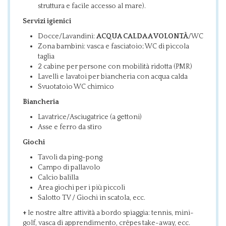
struttura e facile accesso al mare).
Servizi igienici
Docce/Lavandini:
ACQUA CALDA A VOLONTÀ
/WC
Zona bambini: vasca e fasciatoio; WC di piccola
taglia
2 cabine per persone con mobilità ridotta (PMR)
Lavelli e lavatoi per biancheria con acqua calda
Svuotatoio WC chimico
Biancheria
Lavatrice/Asciugatrice (a gettoni)
Asse e ferro da stiro
Giochi
Tavoli da ping-pong
Campo di pallavolo
Calcio balilla
Area giochi per i più piccoli
Salotto TV / Giochi in scatola, ecc.
+
le nostre altre attività a bordo spiaggia: tennis, mini-
golf, vasca di apprendimento, crêpes take-away, ecc.