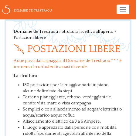
Toggle
DOMAINE DE TRESTRAOU
naviga
Domaine de Trestraou
>
Struttura ricettiva all’aperto
>
Postazioni libere
POSTAZIONI LIBERE
A due passi dalla spiaggia, il Domaine de Trestraou * * * è
immerso in un’autentica oasi di verde.
La struttura
180 postazioni: per la maggior parte in piano,
alcune delimitate da siepi
Terreno pianeggiante, erboso, verdeggiante e
curato: vista mare o vista campagna
Semplici o con allacciamento ad acqua/elettricità o
acqua/scarico acque reflue
Allacciamento elettrico da 3 a 6 Ampere.
Il luogo è apprezzato dalla persone con mobilità
ridotta (spostamenti agevolati all’interno della