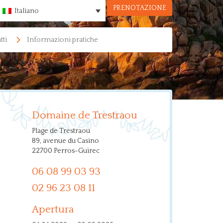
PRENOTAZIONE
Italiano
tti
Informazioni pratiche
Domaine de Trestraou
Plage de Trestraou
89, avenue du Casino
22700 Perros-Guirec
06 08 99 03 93
02 96 23 08 11
Apertura