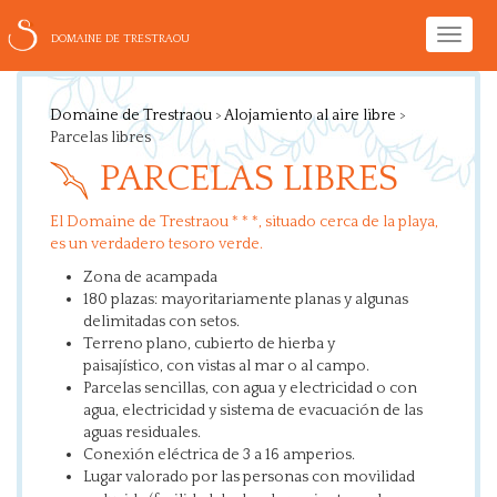
Toggle
DOMAINE DE TRESTRAOU
naviga
Domaine de Trestraou
>
Alojamiento al aire libre
>
Parcelas libres
PARCELAS LIBRES
El Domaine de Trestraou * * *, situado cerca de la playa,
es un verdadero tesoro verde.
Zona de acampada
180 plazas: mayoritariamente planas y algunas
delimitadas con setos.
Terreno plano, cubierto de hierba y
paisajístico, con vistas al mar o al campo.
Parcelas sencillas, con agua y electricidad o con
agua, electricidad y sistema de evacuación de las
aguas residuales.
Conexión eléctrica de 3 a 16 amperios.
Lugar valorado por las personas con movilidad