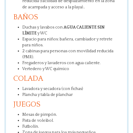
reducida (facilidad de desplazamiento en la zona
de acampada y acceso a la playa)..
BAÑOS
Duchas y lavabos con
AGUA CALIENTE SIN
LÍMITE
y WC
Espacio para niños: bañera, cambiador y retrete
para niños.
2 cabinas para personas con movilidad reducida
(PMR).
Fregaderos y lavaderos con agua caliente.
Vertedero y WC químico
COLADA
Lavadora y secadora (con fichas)
Plancha y tabla de planchar
JUEGOS
Mesas de pimpón.
Pista de voleibol.
Futbolín.
Zona de juegos para los más pequeños.