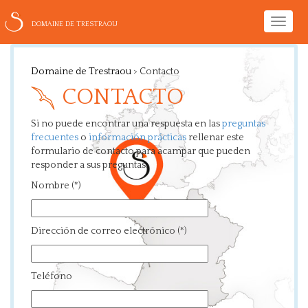
Toggle
DOMAINE DE TRESTRAOU
naviga
Domaine de Trestraou
>
Contacto
CONTACTO
Si no puede encontrar una respuesta en las
preguntas
frecuentes
o
información prácticas
rellenar este
formulario de contacto para acampar que pueden
responder a sus preguntas.
Nombre (*)
Dirección de correo electrónico (*)
Teléfono