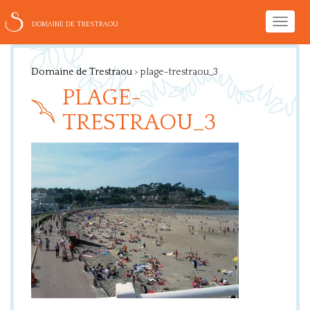
Toggle
DOMAINE DE TRESTRAOU
naviga
Domaine de Trestraou
>
plage-trestraou_3
PLAGE-
TRESTRAOU_3