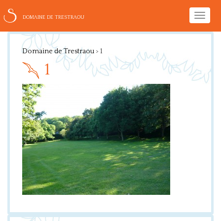
Toggle
DOMAINE DE TRESTRAOU
naviga
Domaine de Trestraou
>
1
1