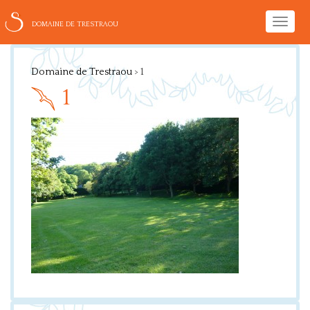
Toggle
DOMAINE DE TRESTRAOU
naviga
Domaine de Trestraou
>
1
1