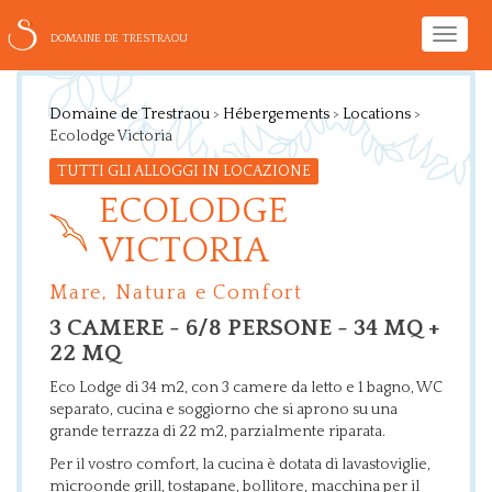
Toggle
DOMAINE DE TRESTRAOU
naviga
Domaine de Trestraou
>
Hébergements
>
Locations
>
Ecolodge Victoria
TUTTI GLI ALLOGGI IN LOCAZIONE
ECOLODGE
VICTORIA
Mare, Natura e Comfort
3 CAMERE - 6/8 PERSONE - 34 MQ +
22 MQ
Eco Lodge di 34 m2, con 3 camere da letto e 1 bagno, WC
separato, cucina e soggiorno che si aprono su una
grande terrazza di 22 m2, parzialmente riparata.
Per il vostro comfort, la cucina è dotata di lavastoviglie,
microonde grill, tostapane, bollitore, macchina per il