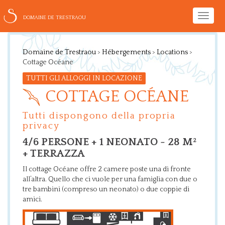
Toggle
DOMAINE DE TRESTRAOU
naviga
Domaine de Trestraou
>
Hébergements
>
Locations
>
Cottage Océane
TUTTI GLI ALLOGGI IN LOCAZIONE
COTTAGE OCÉANE
Tutti dispongono della propria
privacy
4/6 PERSONE + 1 NEONATO - 28 M²
+ TERRAZZA
Il cottage Océane offre 2 camere poste una di fronte
all’altra. Quello che ci vuole per una famiglia con due o
tre bambini (compreso un neonato) o due coppie di
amici.