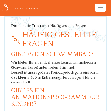
Toggle
DOMAINE DE TRESTRAOU
naviga
Domaine de Trestraou
>
Häufig gestellte Fragen
HÄUFIG GESTELLTE
FRAGEN
GIBT ES EIN SCHWIMMBAD?
Wir bieten Ihnen ein beheiztes Lehrschwimmbecken
(Schwimmkurse) unter freiem Himmel.
Derzeit ist unser größtes Freibad jedoch ganz einfach …..
das Meer
in 100 m Entfernung! Hervorragend für die
Gesundheit!
GIBT ES EIN
ANIMATIONSPROGRAMM FÜR
KINDER?