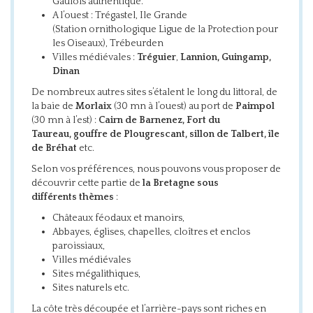
Gaulois authentique.
A l’ouest : Trégastel, Ile Grande
(Station ornithologique Ligue de la Protection pour
les Oiseaux), Trébeurden
Villes médiévales :
Tréguier
,
Lannion, Guingamp,
Dinan
De nombreux autres sites s’étalent le long du littoral, de
la baie de
Morlaix
(30 mn à l’ouest) au port de
Paimpol
(30 mn à l’est) :
Cairn de Barnenez, Fort du
Taureau, gouffre de Plougrescant, sillon de Talbert, île
de Bréhat
etc.
Selon vos préférences, nous pouvons vous proposer de
découvrir cette partie de
la Bretagne sous
différents thèmes
:
Châteaux féodaux et manoirs,
Abbayes, églises, chapelles, cloîtres et enclos
paroissiaux,
Villes médiévales
Sites mégalithiques,
Sites naturels etc.
La côte très découpée et l’arrière-pays sont riches en