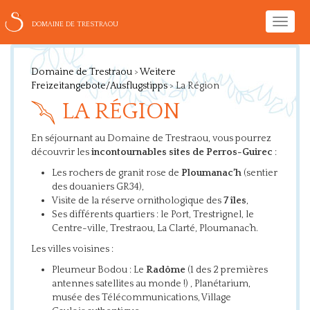
Toggle
DOMAINE DE TRESTRAOU
naviga
Domaine de Trestraou
>
Weitere
Freizeitangebote/Ausflugstipps
>
La Région
LA RÉGION
En séjournant au Domaine de Trestraou, vous pourrez
découvrir les
incontournables sites de Perros-Guirec
:
Les rochers de granit rose de
Ploumanac’h
(sentier
des douaniers GR34),
Visite de la réserve ornithologique des
7 îles
,
Ses différents quartiers : le Port, Trestrignel, le
Centre-ville, Trestraou, La Clarté, Ploumanac’h.
Les villes voisines :
Pleumeur Bodou : Le
Radôme
(1 des 2 premières
antennes satellites au monde !) , Planétarium,
musée des Télécommunications, Village