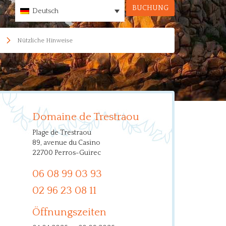
BUCHUNG
Deutsch
Nützliche Hinweise
Domaine de Trestraou
Plage de Trestraou
89, avenue du Casino
22700 Perros-Guirec
06 08 99 03 93
02 96 23 08 11
Öffnungszeiten