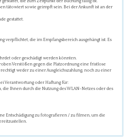
gestattet, die zum Zeitpunkt der Buchung fällig ist.
 tätowiert sowie geimpft sein. Bei der Ankunft ist an der
e gestattet.
ng verpflichtet, die im Empfangsbereich ausgehängt ist. Es
fährdet oder geschädigt werden könnten.
 groben Verstößen gegen die Platzordnung eine fristlose
echtigt weder zu einer Ausgleichszahlung, noch zu einer
ei Verantwortung oder Haftung für:
en, die Ihnen durch die Nutzung des WLAN-Netzes oder des
hne Entschädigung zu fotografieren / zu filmen, um die
eitzustellen.