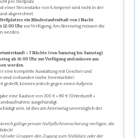
cht pro Stellplatz.
t einer Stromstärke von 6 Ampere) sind nicht in der
arat abgerechnet.
Stellplatzes ein Mindestaufenthalt von
1 Nacht
.
b 12:00 Uhr
zur Verfügung. Am Abreisetag müssen die
en werden.
etunterkunft = 7 Nächte (von Samstag bis Samstag)
.
setag ab 16:00 Uhr zur Verfügung und müssen am
ssen werden
.
r eine komplette Ausstattung mit Geschirr und
 sind vorhanden (siehe Inventarliste).
t gestellt, können jedoch gegen einen Aufpreis
gabe eine Kaution von 300 € + 80 € (Unterkunft +
standsaufnahme ausgehändigt.
hädigt sein, ist dies am Anreisetag unverzüglich der
kreich gültige private Haftpflichtversicherung verfügen, die
bdeckt.
 und/oder Gruppen den Zugang zum Stellplatz oder der