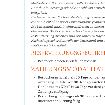
Mietunterkunft zu verweigern, falls die Anzahl d
Unterkunft übersteigt oder die Anzahl von Erwac
entspricht.
Die Namen in der Buchungsbestätigung müssen m
können nicht ohne unser Einverständnis geänder
Die Unterkunft muss in einwandfreiem, sauberen
überprüfen.
Die Kosten für zerbrochene oder bes
Instandsetzungsarbeiten sind von Ihnen zu trage
Nach erfolgreicher Kontrolle der Unterkunft und
Kaution zurückerstattet
.
RESERVIERUNGSGEBÜHRE
Reservierungsgebühren fallen nicht an.
ZAHLUNGSMODALITÄT
Bei Buchungen
mehr als 30 Tage
vor dem ge
Anzahlung in Höhe von
30 %
des gesamten B
Der Restbetrag (
70 %
) ist
30 Tage vor
dem gep
Zahlungsbestätigung.
Bei Buchungen
weniger als 30 Tage
vor dem
direkt bei der Buchung fällig.