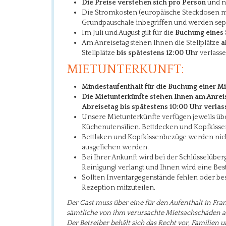
Die Preise verstehen sich pro Person
und ni
Die Stromkosten (europäische Steckdosen mi
Grundpauschale inbegriffen und werden sep
Im Juli und August gilt für die
Buchung eines 
Am Anreisetag stehen Ihnen die Stellplätze
a
Stellplätze
bis spätestens 12:00 Uhr
verlass
MIETUNTERKUNFT:
Mindestaufenthalt für die Buchung einer Mi
Die Mietunterkünfte
stehen Ihnen am Anrei
Abreisetag bis spätestens 10:00 Uhr verla
Unsere Mietunterkünfte verfügen jeweils übe
Küchenutensilien. Bettdecken und Kopfkissen
Bettlaken und Kopfkissenbezüge werden nich
ausgeliehen werden.
Bei Ihrer Ankunft wird bei der Schlüsselüber
Reinigung) verlangt und Ihnen wird eine Be
Sollten Inventargegenstände fehlen oder besc
Rezeption mitzuteilen.
Der Gast muss über eine für den Aufenthalt in Fran
sämtliche von ihm verursachte Mietsachschäden a
Der Betreiber behält sich das Recht vor, Familien