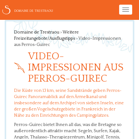
Toggle
DOMAINE DE TRESTRAOU
naviga
Domaine de Trestraou
>
Weitere
Freizeitangebote/Ausflugstipps
>
Video-Impressionen
aus Perros-Guirec
VIDEO-
IMPRESSIONEN AUS
PERROS-GUIREC
Die Küste von 13 km, seine Sandstrände geben Perros-
Guirec Panoramablick auf den Ärmelkanal und
insbesondere auf dem Archipel von sieben Inseln, eine
der großen Vogelschutzgebiete in Frankreich in der
Nähe zu den Einrichtungen des Campingplatzes.
Perros-Guirec bietet Ihnen all das, was die Bretagne so
außerordentlich attraktiv macht: Segeln, Surfen, Kajak,
Angeln, Thalasso-Therapiezentrum, Minigolf, Tennis,