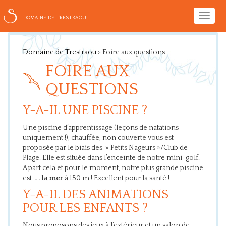
Toggle
DOMAINE DE TRESTRAOU
naviga
Domaine de Trestraou
>
Foire aux questions
FOIRE AUX
QUESTIONS
Y-A-IL UNE PISCINE ?
Une piscine d’apprentissage (leçons de natations
uniquement !), chauffée, non couverte vous est
proposée par le biais des » Petits Nageurs »/Club de
Plage. Elle est située dans l’enceinte de notre mini-golf.
A part cela et pour le moment, notre plus grande piscine
est …..
la mer
à 150 m ! Excellent pour la santé !
Y-A-IL DES ANIMATIONS
POUR LES ENFANTS ?
Nous proposons des jeux à l’extérieur et un salon de