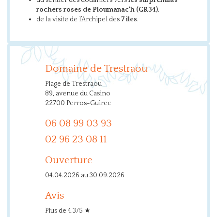
du sentier des douaniers vers
les surprenants
rochers roses de Ploumanac’h (GR34)
.
de la visite de l’Archipel des
7 îles
.
Domaine de Trestraou
Plage de Trestraou
89, avenue du Casino
22700 Perros-Guirec
06 08 99 03 93
02 96 23 08 11
Ouverture
04.04.2026 au 30.09.2026
Avis
Plus de 4.3/5 ★