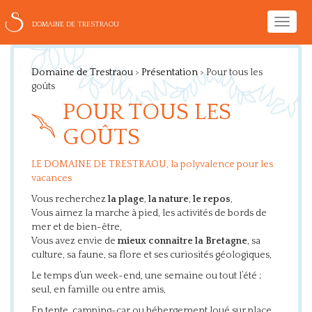
Toggle
DOMAINE DE TRESTRAOU
naviga
Domaine de Trestraou
>
Présentation
>
Pour tous les
goûts
POUR TOUS LES
GOÛTS
LE DOMAINE DE TRESTRAOU, la polyvalence pour les
vacances
Vous recherchez
la plage
,
la nature
,
le repos
,
Vous aimez la marche à pied, les activités de bords de
mer et de bien-être,
Vous avez envie de
mieux connaître la Bretagne
, sa
culture, sa faune, sa flore et ses curiosités géologiques,
Le temps d’un week-end, une semaine ou tout l’été ;
seul, en famille ou entre amis,
En tente, camping-car ou hébergement loué sur place,