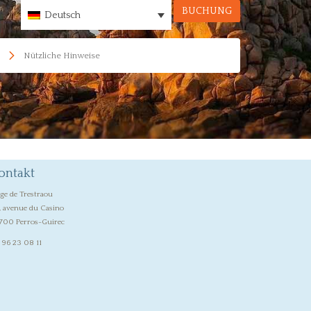
BUCHUNG
Deutsch
Nützliche Hinweise
ontakt
age de Trestraou
, avenue du Casino
700 Perros-Guirec
 96 23 08 11