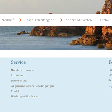
Unterkunft
Unser Freizeitangebot
Andere Aktivitäten
Kontakt
Service
K
Pl
Nützliche Hinweise
89
Impressum
22
Datenschutz
Allgemeine Geschäftsbedingungen
02
Kontakt
Häufig gestellte Fragen