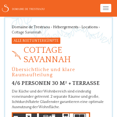
Toggle
DOMAINE DE TRESTRAOU
naviga
Domaine de Trestraou
>
Hébergements
>
Locations
>
Cottage Savannah
ALLE MIETUNTERKÜNFTE
COTTAGE
SAVANNAH
Übersichtliche und klare
Raumaufteilung
4/6 PERSONEN 30 M² + TERRASSE
Die Küche und der Wohnbereich sind eindeutig
voneinander getrennt. 2 separate Räume und große,
lichtdurchflutete Glasfenster garantieren eine optimale
Ausnutzung der Wohnfläche.