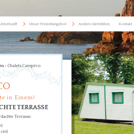
Unterkunft
Unser Freizeitangebot
Andere Aktivitäten
Kontakt
ns
>
Chalets Campéco
CO
te in Einem!
ACHTE TERRASSE
dachte Terrasse.
m)
0 cm)