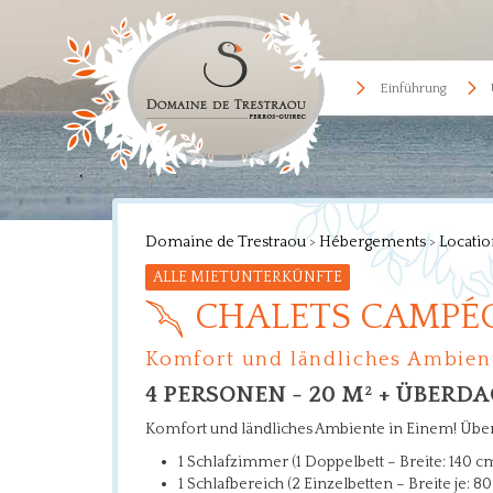
Einführung
Domaine de Trestraou
>
Hébergements
>
Locatio
ALLE MIETUNTERKÜNFTE
CHALETS CAMPÉ
Komfort und ländliches Ambien
4 PERSONEN - 20 M² + ÜBERD
Komfort und ländliches Ambiente in Einem! Über
1 Schlafzimmer (1 Doppelbett – Breite: 140 c
1 Schlafbereich (2 Einzelbetten – Breite je: 8