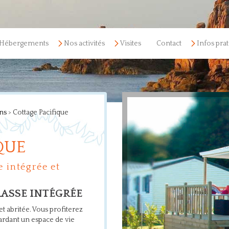
Hébergements
Nos activités
Visites
Contact
Infos pra
ns
>
Cottage Pacifique
QUE
e intégrée et
RRASSE INTÉGRÉE
et abritée. Vous profiterez
rdant un espace de vie