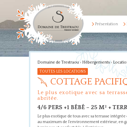
Présentation
Domaine de Trestraou
>
Hébergements
>
Locatio
TOUTES LES LOCATIONS
COTTAGE PACIFI
Le plus exotique avec sa terrass
abritée.
4/6 PERS +1 BÉBÉ – 25 M² + TE
Le plus exotique de tous avec sa terrasse intégrée 
au maximum de l’environnement extérieur, en ga