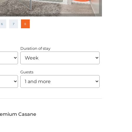
6
7
8