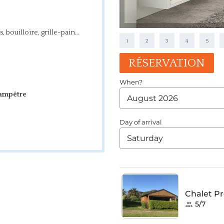
, bouilloire, grille-pain…
1
2
3
4
5
RÉSERVATION
ampêtre