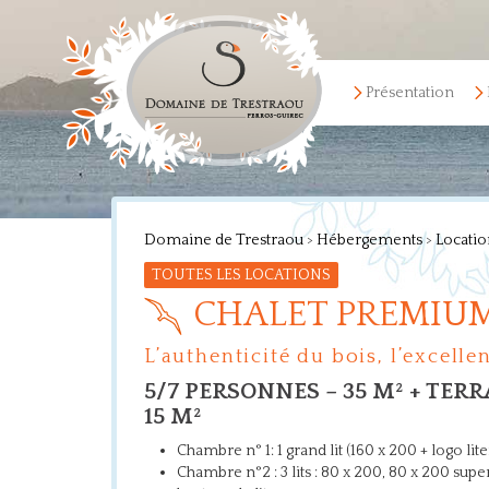
Présentation
Domaine de Trestraou
>
Hébergements
>
Locatio
TOUTES LES LOCATIONS
CHALET PREMIU
L’authenticité du bois, l’excell
5/7 PERSONNES – 35 M² + TER
15 M²
Chambre n° 1: 1 grand lit (160 x 200 + logo liter
Chambre n°2 : 3 lits : 80 x 200, 80 x 200 sup