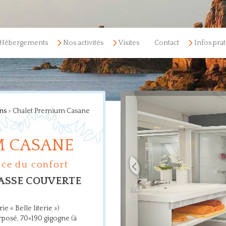
Hébergements
Nos activités
Visites
Contact
Infos pra
ns
>
Chalet Premium Casane
M CASANE
ence du confort
RASSE COUVERTE
ie « Belle literie »)
erposé, 70×190 gigogne (à