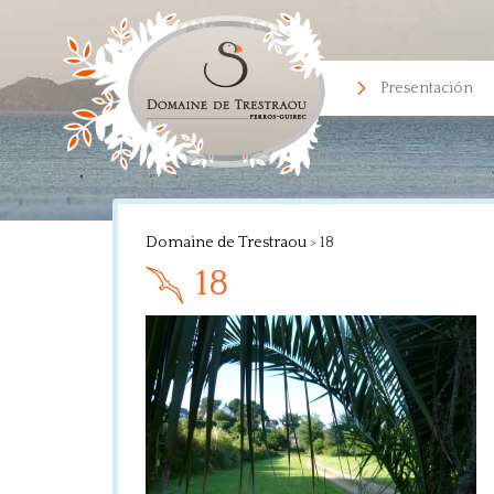
Presentación
Domaine de Trestraou
>
18
18