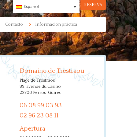
RESERVA
Español
Contacto
Información práctica
Domaine de Trestraou
Plage de Trestraou
89, avenue du Casino
22700 Perros-Guirec
06 08 99 03 93
02 96 23 08 11
Apertura