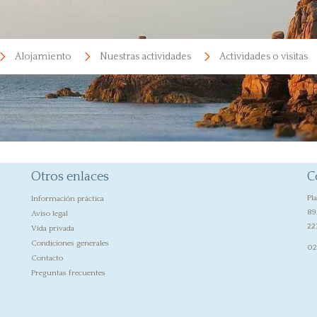
Alojamiento
Nuestras actividades
Actividades o visitas
Otros enlaces
C
Pl
Información práctica
89
Aviso legal
22
Vida privada
Condiciones generales
02
Contacto
Preguntas frecuentes