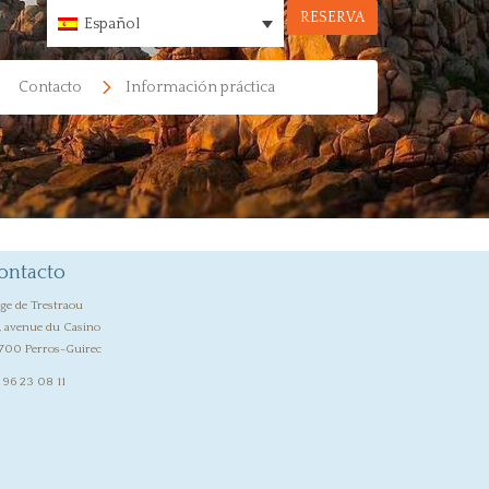
RESERVA
Español
Contacto
Información práctica
ontacto
age de Trestraou
, avenue du Casino
700 Perros-Guirec
 96 23 08 11