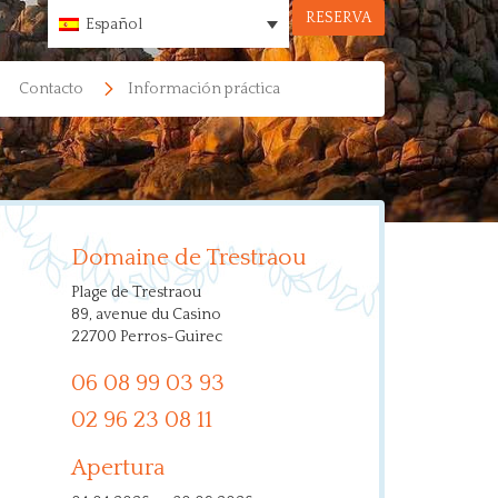
RESERVA
Español
Contacto
Información práctica
Domaine de Trestraou
Plage de Trestraou
89, avenue du Casino
22700 Perros-Guirec
06 08 99 03 93
02 96 23 08 11
Apertura